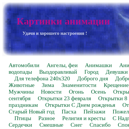
Картинки анимации
Удачи и хорошего настроения !
Автомобили
Ангелы, феи
Анимашки
Ан
водопады
Выздоравливай
Город
Девушки
Для телефона 240х320
Доброго дня
Добр
Животные
Зима
Знаменитости
Крещение
Мужчины
Новости
Огонь
Осень
Откры
сентября
Открытки 23 февраля
Открытки 8
праздникам
Открытки С Днем рожденья
От
Старый Новый год
Пасха
Пейзажи
Пожел
Птицы
Разное
Религия и кресты
С Над
Сердечки
Смешные
Снег
Спасибо
Спо