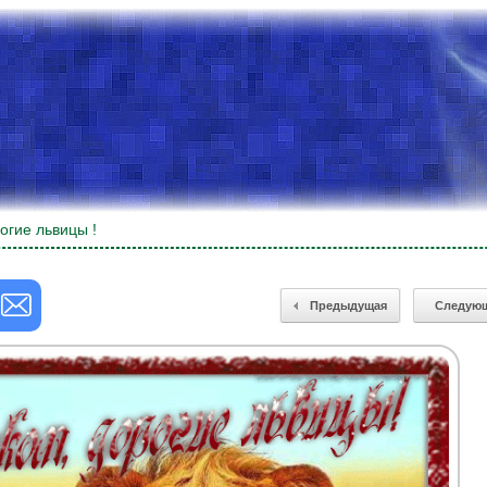
огие львицы !
Предыдущая
Следую