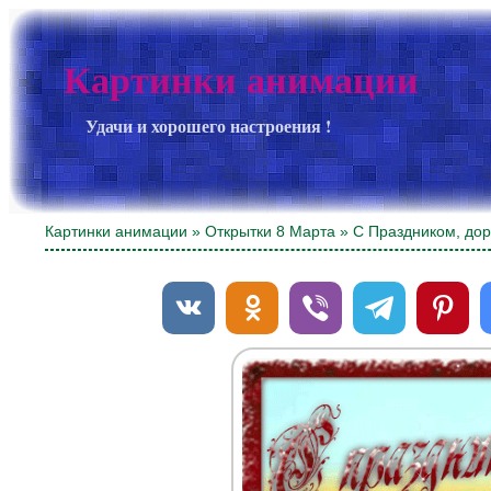
Картинки анимации
Удачи и хорошего настроения !
Картинки анимации
»
Открытки 8 Марта
» С Праздником, дор