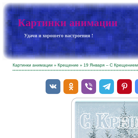
Картинки анимации
Удачи и хорошего настроения !
Картинки анимации
»
Крещение
» 19 Января – С Крещением