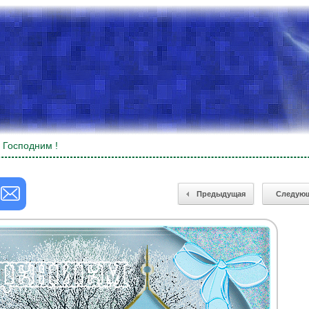
 Господним !
Предыдущая
Следую